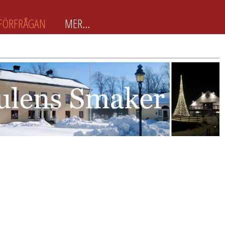
FÖRFRÅGAN
MER...
BokaJulbord.nu är främst
framtagen för arbetsplatser
BokaJulbord.nu är en enkel och
lättanvänd JulbordsGuide för
arbetsplatser & företag som snabbt
vill boka Julbordet som passar just
dem. Här finns ca 100 utvalda
Julbordsarrangörer...
Läs mer
Förslag
Om
Följ