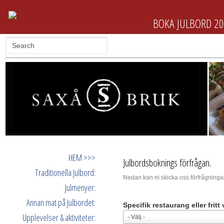
BOKA JULBORD 2
HEM >>>
Julbordsboknings förfrågan.
Traditionella Julbord:
Nedan kan ni skicka oss förfrågningar
Julmenyer:
Annan mat på Julbordet:
Specifik restaurang eller fritt 
Upplevelser & aktiviteter:
- Välj -