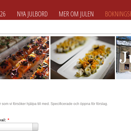
026
NYA JULBORD
MER OM JULEN
BOKNINGS
 som vi försöker hjälpa till med. Specificerade och öppna för förslag.
val:
*