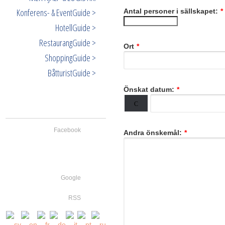
Konferens- & EventGuide >
Antal personer i sällskapet:
*
HotellGuide >
RestaurangGuide >
Ort
*
ShoppingGuide >
BåtturistGuide >
Önskat datum:
*
Facebook
Andra önskemål:
*
Google
RSS