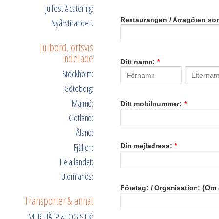
Julfest & catering:
Restaurangen / Arragören som
Nyårsfiranden:
Julbord, ortsvis
indelade
Ditt namn:
*
Stockholm:
Göteborg:
Malmö:
Ditt mobilnummer:
*
Gotland:
Åland:
Fjällen:
Din mejladress:
*
Hela landet:
Utomlands:
Företag: / Organisation: (Om d
Transporter & annat
MER HJÄLP & LOGISTIK: