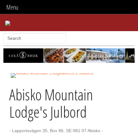
Menu
Abisko Mountain
Lodge's Julbord
- Lapportsvägen 35, Box 86, SE-981 07 Abisko -