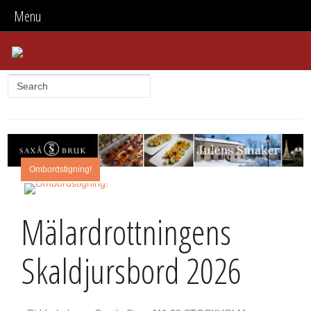
Menu
Ombordstigning!
Mälardrottningens
Skaldjursbord 2026