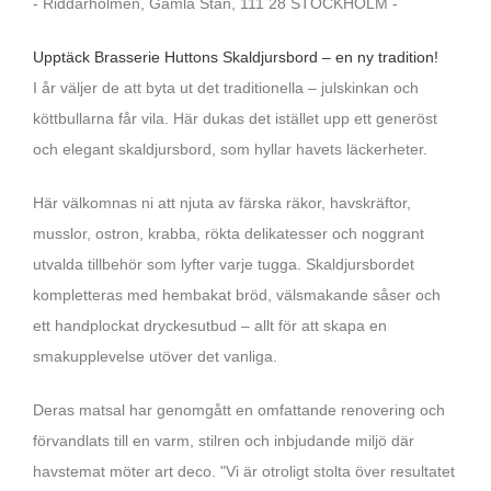
- Riddarholmen, Gamla Stan, 111 28 STOCKHOLM -
Upptäck Brasserie Huttons Skaldjursbord – en ny tradition!
I år väljer de att byta ut det traditionella – julskinkan och
köttbullarna får vila. Här dukas det istället upp ett generöst
och elegant skaldjursbord, som hyllar havets läckerheter.
Här välkomnas ni att njuta av färska räkor, havskräftor,
musslor, ostron, krabba, rökta delikatesser och noggrant
utvalda tillbehör som lyfter varje tugga. Skaldjursbordet
kompletteras med hembakat bröd, välsmakande såser och
ett handplockat dryckesutbud – allt för att skapa en
smakupplevelse utöver det vanliga.
Deras matsal har genomgått en omfattande renovering och
förvandlats till en varm, stilren och inbjudande miljö där
havstemat möter art deco. "Vi är otroligt stolta över resultatet