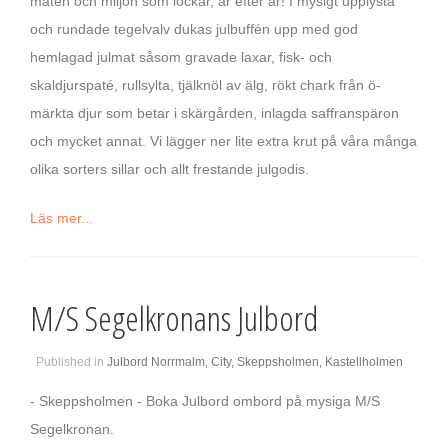
maten och miljön som lockar, år efter år! I mysigt upplysta
och rundade tegelvalv dukas julbuffén upp med god
hemlagad julmat såsom gravade laxar, fisk- och
skaldjurspaté, rullsylta, tjälknöl av älg, rökt chark från ö-
märkta djur som betar i skärgården, inlagda saffranspäron
och mycket annat. Vi lägger ner lite extra krut på våra många
olika sorters sillar och allt frestande julgodis.
Läs mer...
M/S Segelkronans Julbord
Published in
Julbord Norrmalm, City, Skeppsholmen, Kastellholmen
- Skeppsholmen - Boka Julbord ombord på mysiga M/S
Segelkronan.