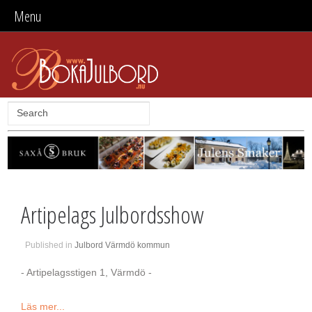
Menu
Artipelags Julbordsshow
Published in
Julbord Värmdö kommun
- Artipelagsstigen 1, Värmdö -
Läs mer...