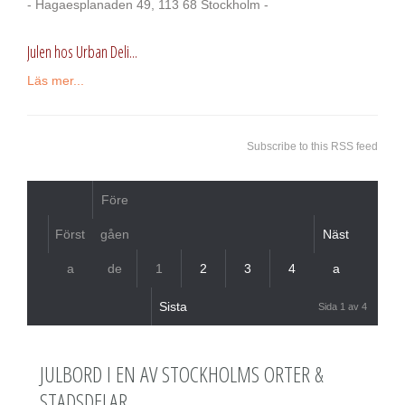
- Hagaesplanaden 49, 113 68 Stockholm -
Julen hos Urban Deli...
Läs mer...
Subscribe to this RSS feed
Före
Först
gåen
Näst
a
de
1
2
3
4
a
Sista
Sida 1 av 4
JULBORD I EN AV STOCKHOLMS ORTER &
STADSDELAR