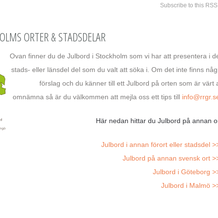
Subscribe to this RSS
HOLMS ORTER & STADSDELAR
Ovan finner du de Julbord i Stockholm som vi har att presentera i d
stads- eller länsdel del som du valt att söka i. Om det inte finns någ
förslag och du känner till ett Julbord på orten som är värt a
omnämna så är du välkommen att mejla oss ett tips till
info@rrgr.s
Här nedan hittar du Julbord på annan or
Julbord i annan förort eller stadsdel >
Julbord på annan svensk ort >
Julbord i Göteborg >
Julbord i Malmö >