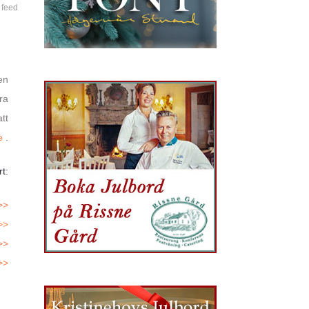
 feed
en
ra
tt
e
.
t:
>>
>>
>>
>>