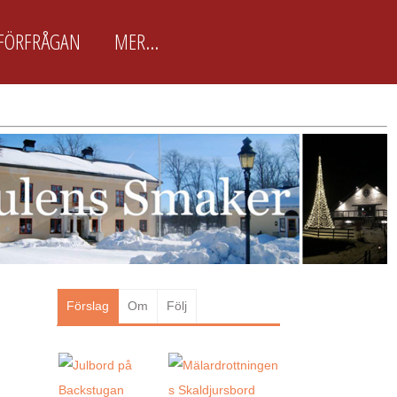
FÖRFRÅGAN
MER...
BokaJulbord.nu är främst
framtagen för arbetsplatser
BokaJulbord.nu är en enkel och
lättanvänd JulbordsGuide för
arbetsplatser & företag som snabbt
vill boka Julbordet som passar just
dem. Här finns ca 100 utvalda
Julbordsarrangörer...
Läs mer
Förslag
Om
Följ