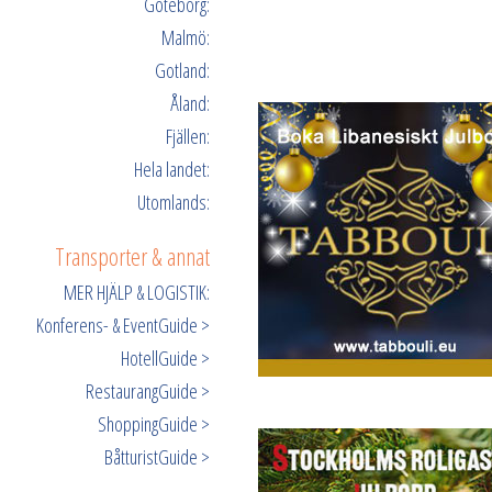
Göteborg:
Malmö:
Gotland:
Åland:
Fjällen:
Hela landet:
Utomlands:
Transporter & annat
MER HJÄLP & LOGISTIK:
Konferens- & EventGuide >
HotellGuide >
RestaurangGuide >
ShoppingGuide >
BåtturistGuide >