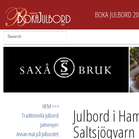
BOKA JULBORD 2
HEM >>>
Julbord i Ha
Traditionella Julbord:
Julmenyer:
Saltsjöqvarn
Annan mat på Julbordet: