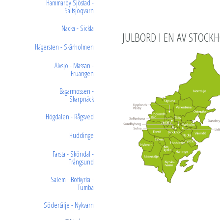
Hammarby Sjöstad -
Saltsjöqvarn
Nacka - Sickla
JULBORD I EN AV STOCK
Hägersten - Skärholmen
Älvsjö - Mässan -
Fruängen
Bagarmossen -
Skarpnäck
Högdalen - Rågsved
Huddinge
Farsta - Sköndal -
Trångsund
Salem - Botkyrka -
Tumba
Södertälje - Nykvarn