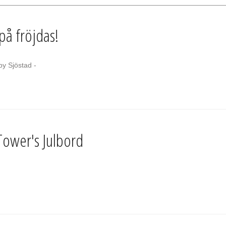
på fröjdas!
y Sjöstad -
Tower's Julbord