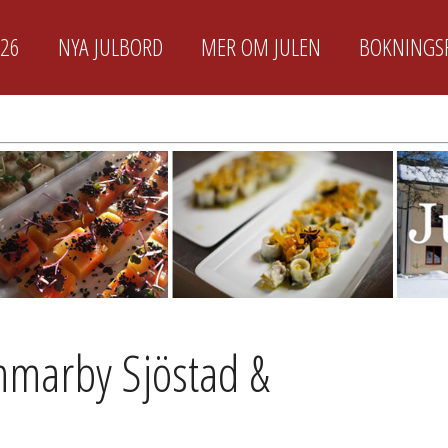
026
NYA JULBORD
MER OM JULEN
BOKNINGS
mmarby Sjöstad &