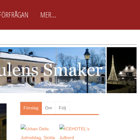
FÖRFRÅGAN
MER...
BokaJulbord.nu är främst
framtagen för arbetsplatser
BokaJulbord.nu är en enkel och
lättanvänd JulbordsGuide för
arbetsplatser & företag som snabbt
vill boka Julbordet som passar just
dem. Här finns ca 100 utvalda
Julbordsarrangörer...
Läs mer
Förslag
Om
Följ