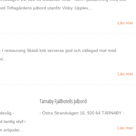
vid Toftagårdens julbord utanför Visby. Upplev...
Läs mer
 - I restaurang Skáidi kök serveras god och vällagad mat med
t...
Läs mer
Tärnaby Fjällhotells Julbord
edevåg -
- Östra Strandvägen 16, 920 64 TÄRNABY -
antlig idyll i
Läs mer
m erbjuder...