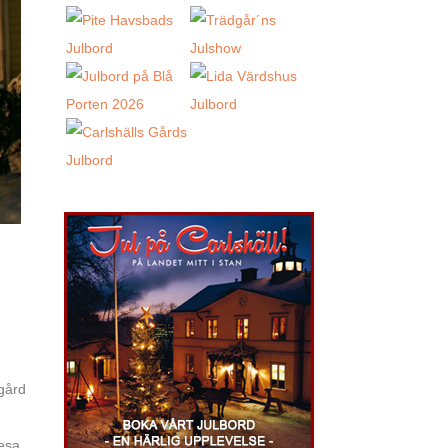
 gård
resa