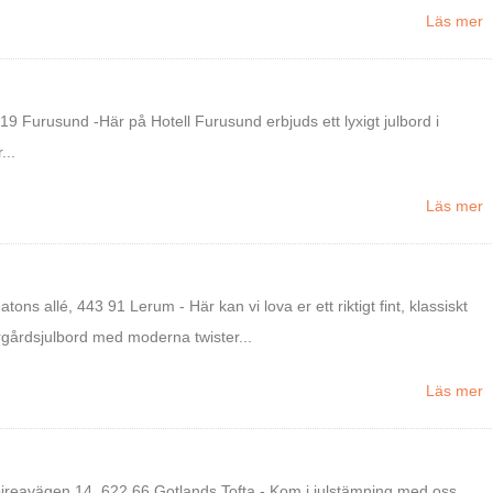
Läs mer
9 Furusund -Här på Hotell Furusund erbjuds ett lyxigt julbord i
...
Läs mer
atons allé, 443 91 Lerum - Här kan vi lova er ett riktigt fint, klassiskt
rgårdsjulbord med moderna twister...
Läs mer
pireavägen 14, 622 66 Gotlands Tofta - Kom i julstämning med oss