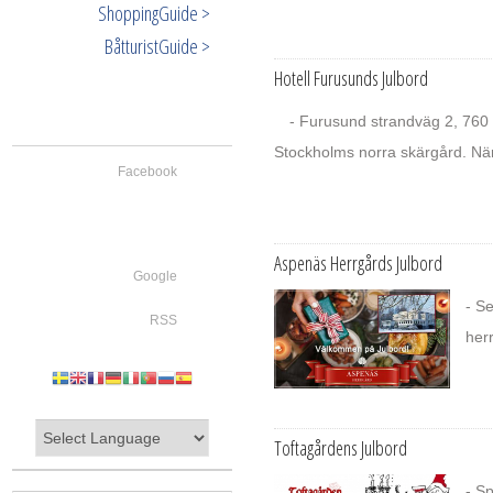
ShoppingGuide >
BåtturistGuide >
Hotell Furusunds Julbord
- Furusund strandväg 2, 760 1
Stockholms norra skärgård. När
Facebook
Aspenäs Herrgårds Julbord
Google
- Se
RSS
her
Toftagårdens Julbord
- S