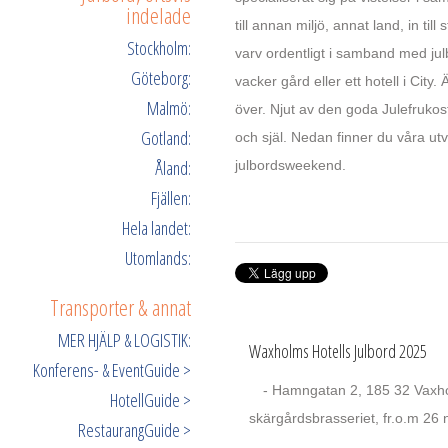
indelade
till annan miljö, annat land, in till
Stockholm:
varv ordentligt i samband med julbo
Göteborg:
vacker gård eller ett hotell i City
Malmö:
över. Njut av den goda Julefrukos
Gotland:
och själ. Nedan finner du våra ut
Åland:
julbordsweekend.
Fjällen:
Hela landet:
Utomlands:
Transporter & annat
MER HJÄLP & LOGISTIK:
Waxholms Hotells Julbord 2025
Konferens- & EventGuide >
- Hamngatan 2, 185 32 Vaxholm
HotellGuide >
skärgårdsbrasseriet, fr.o.m 26 n
RestaurangGuide >