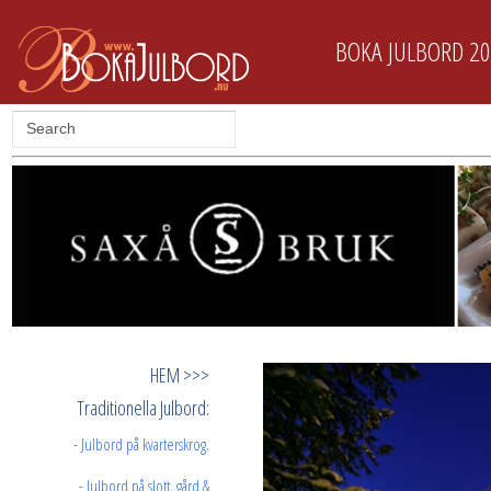
BOKA JULBORD 2
HEM >>>
Traditionella Julbord:
- Julbord på kvarterskrog.
- Julbord på slott, gård &