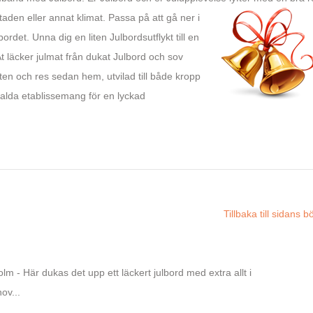
 staden eller annat klimat.
Passa på att gå ner i
rdet. Unna dig en liten Julbordsutflykt till en
. Ät läcker julmat från dukat Julbord och sov
ten och res sedan hem, utvilad till både kropp
valda etablissemang för en lyckad
Tillbaka till sidans b
 - Här dukas det upp ett läckert julbord med extra allt i
ov...