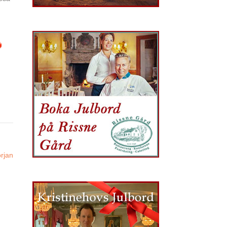
örjan