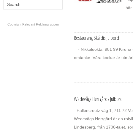
här 
Copyright Relevant Reklamgruppen
Restaurang Skáidis Julbord
- Nikkaluokta, 981 99 Kiruna
omtanke. Våra kockar är utmärk
Wedevågs Herrgårds Julbord
- Hallencreutz väg 1, 711 72 V
Wedevågs Herrgård är en rofylld l
Lindesberg, från 1700-talet, so