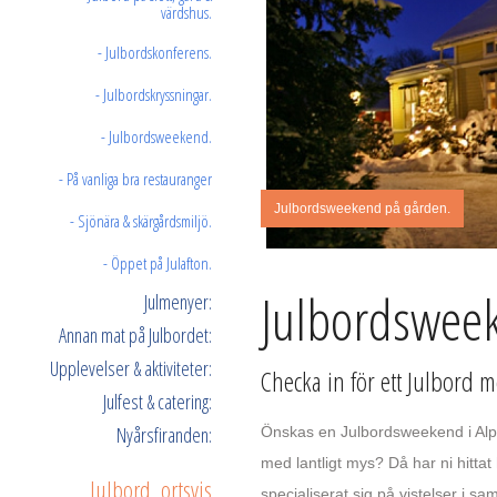
värdshus.
- Julbordskonferens.
- Julbordskryssningar.
- Julbordsweekend.
- På vanliga bra restauranger
Julbordsweekend på gården.
- Sjönära & skärgårdsmiljö.
- Öppet på Julafton.
Julbordswee
Julmenyer:
Annan mat på Julbordet:
Upplevelser & aktiviteter:
Checka in för ett Julbord 
Julfest & catering:
Nyårsfiranden:
Önskas en Julbordsweekend i Alpern
med lantligt mys? Då har ni hittat h
Julbord, ortsvis
specialiserat sig på vistelser i 