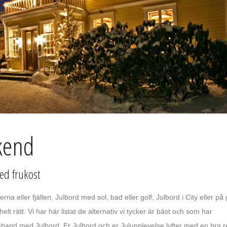
kend
med frukost
a eller fjällen, Julbord med sol, bad eller golf, Julbord i City eller på
elt rätt. Vi har här listat de alternativ vi tycker är bäst och som har
samband med Julbord. Er Julbord och er Julupplevelse lyfter med en bra 