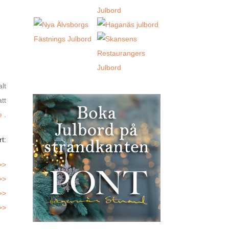
lt
tt
e
.
t:
>>
>>
>>
>>