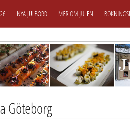
026
NYA JULBORD
MER OM JULEN
BOKNINGS
ra Göteborg