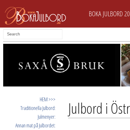
BOKA JULBORD 2
HEM >>>
Julbord i Öst
Traditionella Julbord:
Julmenyer:
Annan mat på Julbordet: