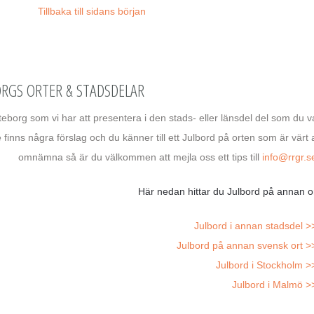
Tillbaka till sidans början
ORGS ORTER & STADSDELAR
eborg som vi har att presentera i den stads- eller länsdel del som du va
e finns några förslag och du känner till ett Julbord på orten som är värt a
omnämna så är du välkommen att mejla oss ett tips till
info@rrgr.s
Här nedan hittar du Julbord på annan or
Julbord i annan stadsdel >
Julbord på annan svensk ort >
Julbord i Stockholm >
Julbord i Malmö >