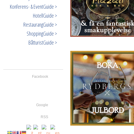
Konferens- & EventGuide >
HotellGuide >
RestaurangGuide >
ShoppingGuide >
BåtturistGuide >
Facebook
Google
RSS