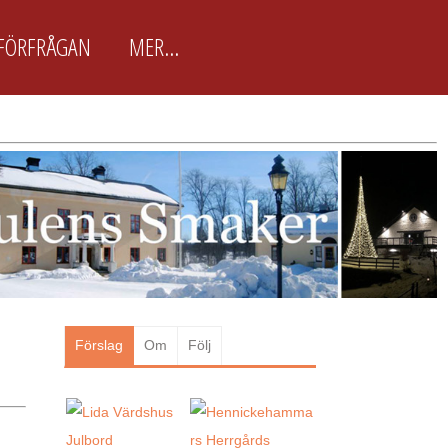
FÖRFRÅGAN
MER...
BokaJulbord.nu är främst
framtagen för arbetsplatser
BokaJulbord.nu är en enkel och
lättanvänd JulbordsGuide för
arbetsplatser & företag som snabbt
vill boka Julbordet som passar just
dem. Här finns ca 100 utvalda
Julbordsarrangörer...
Läs mer
Förslag
Om
Följ