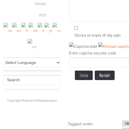
Google
RSS
Skicka en kopia till dig själv
Enter captcha security code
Skicka
Återställ
Copyright Relevant Reklamgruppen
Tagged under
Up