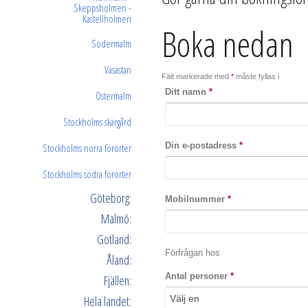
Skeppsholmen -
Kastellholmen
Boka nedan
Södermalm
Vasastan
Fält markerade med
*
måste fyllas i
Ditt namn
*
Östermalm
Stockholms skärgård
Din e-postadress
*
Stockholms norra förorter
Stockholms södra förorter
Göteborg:
Mobilnummer
*
Malmö:
Gotland:
Förfrågan hos
Åland:
Antal personer
*
Fjällen:
Hela landet: