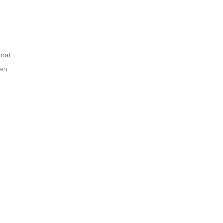
 mat,
kan