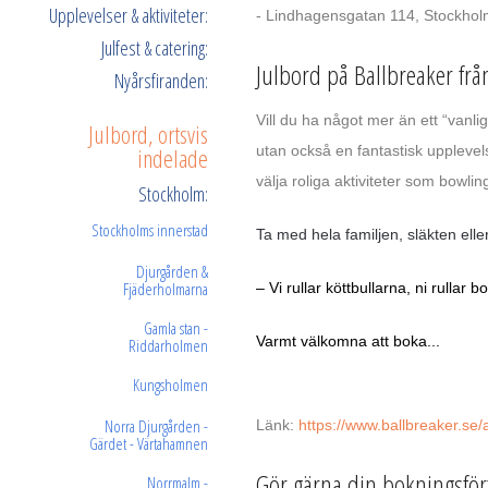
Upplevelser & aktiviteter:
- Lindhagensgatan 114, Stockhol
Julfest & catering:
Julbord på Ballbreaker fr
Nyårsfiranden:
Vill du ha något mer än ett “vanl
Julbord, ortsvis
indelade
utan också en fantastisk upplevels
välja roliga aktiviteter som bowli
Stockholm:
Stockholms innerstad
Ta med hela familjen, släkten eller
Djurgården &
Fjäderholmarna
– Vi rullar köttbullarna, ni rullar b
Gamla stan -
Varmt välkomna att boka...
Riddarholmen
Kungsholmen
Norra Djurgården -
Länk:
https://www.ballbreaker.se/ak
Gärdet - Värtahamnen
Gör gärna din bokningsfö
Norrmalm -