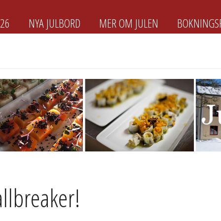
026
NYA JULBORD
MER OM JULEN
BOKNINGS
llbreaker!