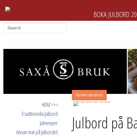
BOKA JULBORD 2
Mycket att vinna!
HEM >>>
Traditionella Julbord:
Julbord på Ba
Julmenyer:
Annan mat på Julbordet: