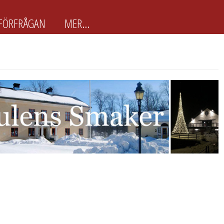
FÖRFRÅGAN
MER...
BokaJulbord.nu är främst
framtagen för arbetsplatser
BokaJulbord.nu är en enkel och
lättanvänd JulbordsGuide för
arbetsplatser & företag som snabbt
vill boka Julbordet som passar just
dem. Här finns ca 100 utvalda
Julbordsarrangörer...
Läs mer
Förslag
Om
Följ