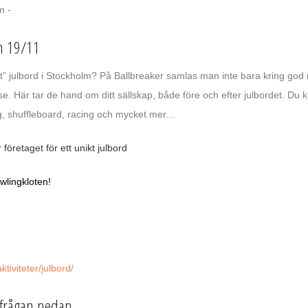
m -
ån 19/11
igt” julbord i Stockholm? På Ballbreaker samlas man inte bara kring god
e. Här tar de hand om ditt sällskap, både före och efter julbordet. Du 
ng, shuffleboard, racing och mycket mer...
 företaget för ett unikt julbord
owlingkloten!
tiviteter/julbord/
rfrågan nedan