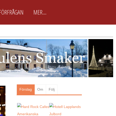
FÖRFRÅGAN
MER...
BokaJulbord.nu är främst
framtagen för arbetsplatser
BokaJulbord.nu är en enkel och
lättanvänd JulbordsGuide för
arbetsplatser & företag som snabbt
vill boka Julbordet som passar just
dem. Här finns ca 100 utvalda
Julbordsarrangörer...
Läs mer
Förslag
Om
Följ