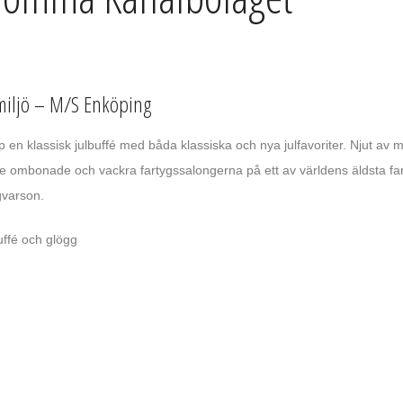
t miljö – M/S Enköping
 en klassisk julbuffé med båda klassiska och nya julfavoriter. Njut av 
 ombonade och vackra fartygssalongerna på ett av världens äldsta far
gvarson.
buffé och glögg