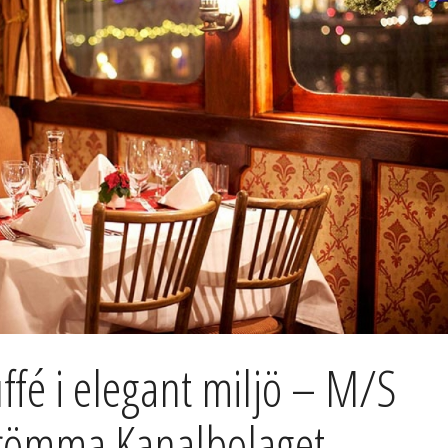
uffé i elegant miljö – M/S
trömma Kanalbolaget