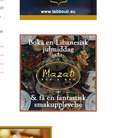
att
e
.
t:
>>
>>
>>
>>