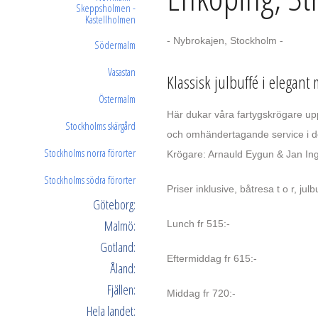
Skeppsholmen -
Kastellholmen
- Nybrokajen, Stockholm -
Södermalm
Vasastan
Klassisk julbuffé i elegan
Östermalm
Här dukar våra fartygskrögare upp
Stockholms skärgård
och omhändertagande service i de
Stockholms norra förorter
Krögare: Arnauld Eygun & Jan In
Stockholms södra förorter
Priser inklusive, båtresa t o r, jul
Göteborg:
Malmö:
Lunch fr 515:-
Gotland:
Eftermiddag fr 615:-
Åland:
Fjällen:
Middag fr 720:-
Hela landet: