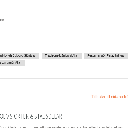
olm
aditionellt Julbord Sjönära
Traditionellt Julbord Alla
Festarrangör Festvåningar
starrangör Alla
Tillbaka till sidans b
HOLMS ORTER & STADSDELAR
Stockholm som vi har att presentera i den stads- eller länsdel del som 