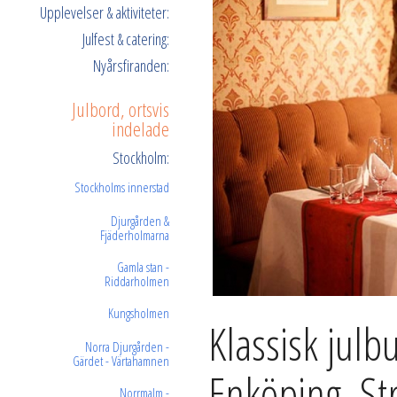
Upplevelser & aktiviteter:
Julfest & catering:
Nyårsfiranden:
Julbord, ortsvis
indelade
Stockholm:
Stockholms innerstad
Djurgården &
Fjäderholmarna
Gamla stan -
Riddarholmen
Kungsholmen
Klassisk julb
Norra Djurgården -
Gärdet - Värtahamnen
Enköping, S
Norrmalm -