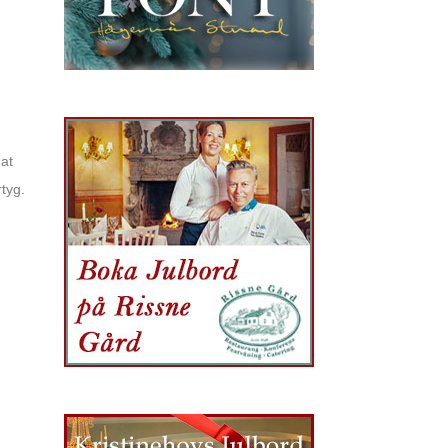
mat
tyg.