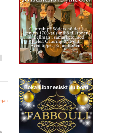
örjan
du