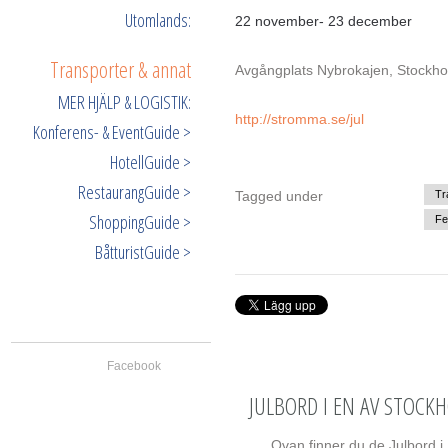
Utomlands:
22 november- 23 december
Transporter & annat
Avgångplats Nybrokajen, Stockh
MER HJÄLP & LOGISTIK:
http://stromma.se/jul
Konferens- & EventGuide >
HotellGuide >
RestaurangGuide >
Tagged under
Tr
ShoppingGuide >
Fe
BåtturistGuide >
Facebook
JULBORD I EN AV STOCK
Ovan finner du de Julbord i 